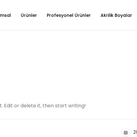
umsal
Ürünler
Profesyonel Ürünler
Akrilik Boyalar
İnşaat Boyaları
İç Cephe B
Sanayi Boyaları
Dış Cephe 
Selülozik B
Astar Grub
Sentetik B
Tiner
Edit or delete it, then start writing!
2