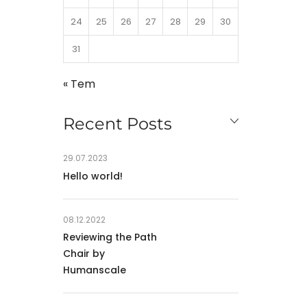
24
25
26
27
28
29
30
31
« Tem
Recent Posts
29.07.2023
Hello world!
08.12.2022
Reviewing the Path
Chair by
Humanscale