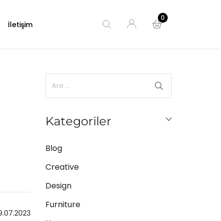
0
İletişim
oyaları
Boyaları
oyalar
Kategoriler
u
oyalar
Blog
Creative
Design
Furniture
9.07.2023